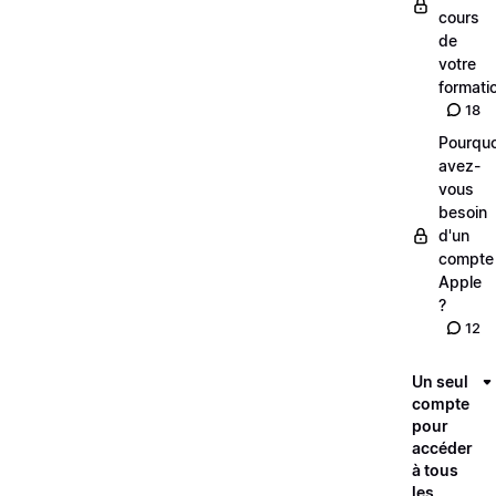
cours
de
votre
formati
18
Pourquo
avez-
vous
besoin
d'un
compte
Apple
?
12
Un seul
compte
pour
accéder
à tous
les