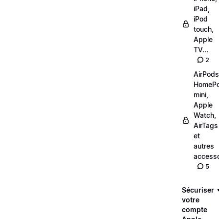
iPad,
iPod
touch,
Apple
TV...
2
AirPods
HomeP
mini,
Apple
Watch,
AirTags
et
autres
accesso
5
Sécuriser
votre
compte