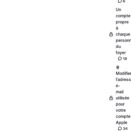
6
Un
compte
propre
à
chaque
person
du
foyer
18
🍿
Modifie
l'adres
e-
mail
utilisée
pour
votre
compte
Apple
34