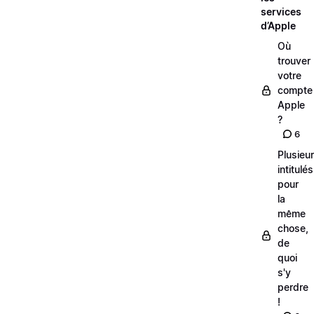
services
d’Apple
Où
trouver
votre
compte
Apple
?
6
Plusieu
intitulés
pour
la
même
chose,
de
quoi
s'y
perdre
!