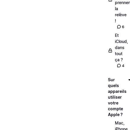
prennen
la
relève
!
6
Et
iCloud,
dans
tout
ça ?
4
Sur
quels
appareils
utiliser
votre
compte
Apple ?
Mac,
iPhone,