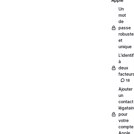
Apple
Un
mot
de
passe
robuste
et
unique
L'identi
à
deux
facteur
18
Ajouter
un
contact
légatair
pour
votre
compte
Apple