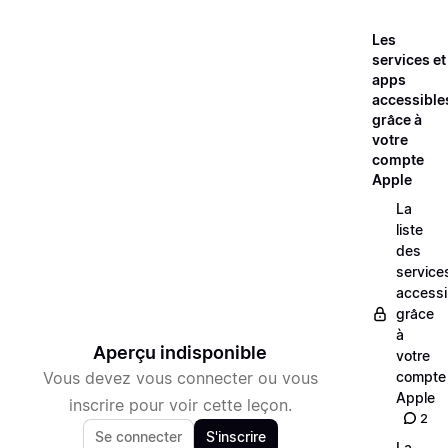
Les
services et
apps
accessible
grâce à
votre
compte
Apple
La
liste
des
service
accessi
grâce
à
Aperçu indisponible
votre
Vous devez vous connecter ou vous
compte
Apple
inscrire pour voir cette leçon.
2
Se connecter
S'inscrire
La