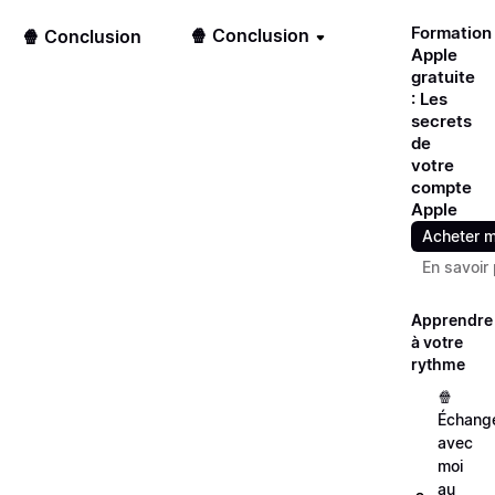
Formation
🍿 Conclusion
🍿 Conclusion
Apple
gratuite
: Les
secrets
de
votre
compte
Apple
Acheter m
En savoir 
Apprendre
à votre
rythme
🍿
Échang
avec
moi
au