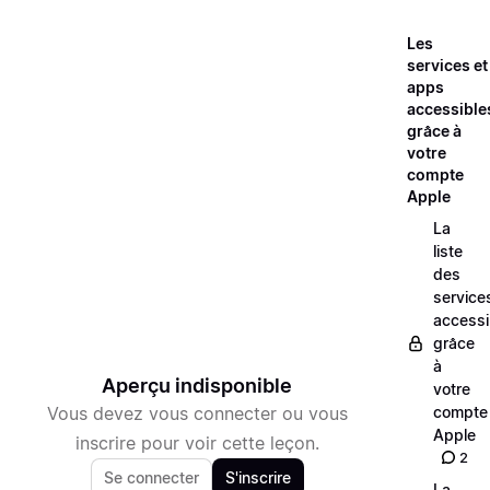
Les
services et
apps
accessible
grâce à
votre
compte
Apple
La
liste
des
service
accessi
grâce
à
Aperçu indisponible
votre
Vous devez vous connecter ou vous
compte
Apple
inscrire pour voir cette leçon.
2
Se connecter
S'inscrire
La