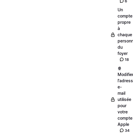
6
Un
compte
propre
à
chaque
person
du
foyer
18
🍿
Modifie
l'adres
e-
mail
utilisée
pour
votre
compte
Apple
34