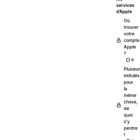
services
d’Apple
Où
trouver
votre
compte
Apple
?
6
Plusieu
intitulés
pour
la
même
chose,
de
quoi
s'y
perdre
!