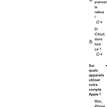
prennen
la
relève
!
6
Et
iCloud,
dans
tout
ça ?
4
Sur
quels
appareils
utiliser
votre
compte
Apple ?
Mac,
iPhone,