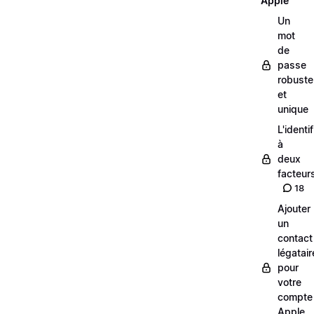
Apple
Un
mot
de
passe
robuste
et
unique
L'identi
à
deux
facteur
18
Ajouter
un
contact
légatair
pour
votre
compte
Apple