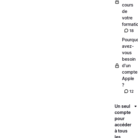
cours
de
votre
formati
18
Pourquo
avez-
vous
besoin
d'un
compte
Apple
?
12
Un seul
compte
pour
accéder
à tous
les