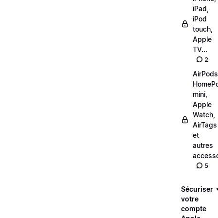
iPad,
iPod
touch,
Apple
TV...
2
AirPods
HomeP
mini,
Apple
Watch,
AirTags
et
autres
accesso
5
Sécuriser
votre
compte