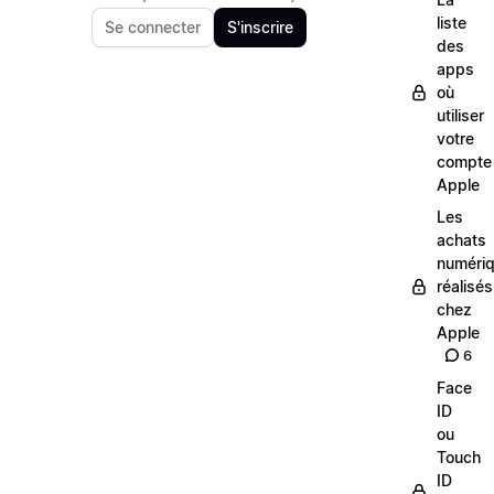
liste
Se connecter
S'inscrire
des
apps
où
utiliser
votre
compte
Apple
Les
achats
numéri
réalisés
chez
Apple
6
Face
ID
ou
Touch
ID