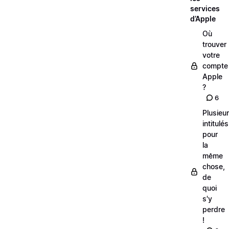
services
d’Apple
Où
trouver
votre
compte
Apple
?
6
Plusieu
intitulés
pour
la
même
chose,
de
quoi
s'y
perdre
!