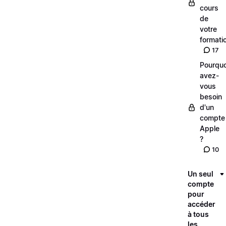
cours
de
votre
formati
17
Pourquo
avez-
vous
besoin
d'un
compte
Apple
?
10
Un seul
compte
pour
accéder
à tous
les