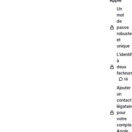
Apple
Un
mot
de
passe
robuste
et
unique
L'identi
à
deux
facteur
18
Ajouter
un
contact
légatair
pour
votre
compte
Apple