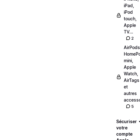
iPad,
iPod
touch,
Apple
TV...
2
AirPods
HomeP
mini,
Apple
Watch,
AirTags
et
autres
accesso
5
Sécuriser
votre
compte