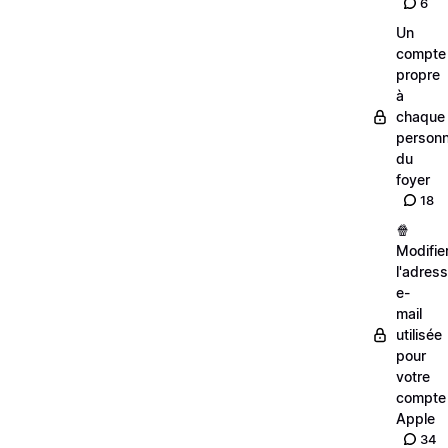
6
Un
compte
propre
à
chaque
person
du
foyer
18
🍿
Modifie
l'adres
e-
mail
utilisée
pour
votre
compte
Apple
34