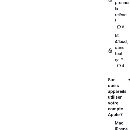
prennen
la
relève
!
6
Et
iCloud,
dans
tout
ça ?
4
Sur
quels
appareils
utiliser
votre
compte
Apple ?
Mac,
iPhone,