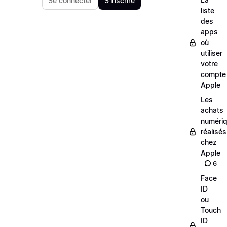
Se connecter
S'inscrire
liste
des
apps
où
utiliser
votre
compte
Apple
Les
achats
numéri
réalisés
chez
Apple
6
Face
ID
ou
Touch
ID