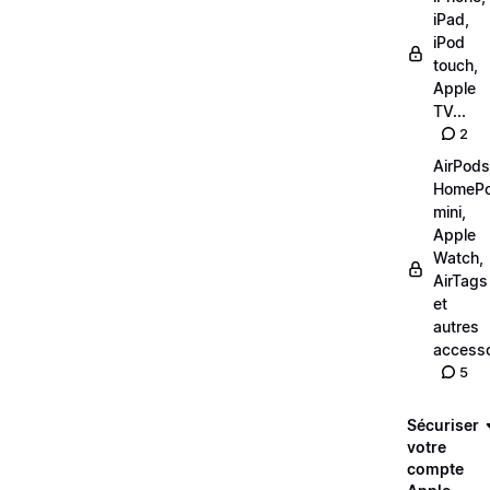
iPad,
iPod
touch,
Apple
TV...
2
AirPods
HomeP
mini,
Apple
Watch,
AirTags
et
autres
accesso
5
Sécuriser
votre
compte