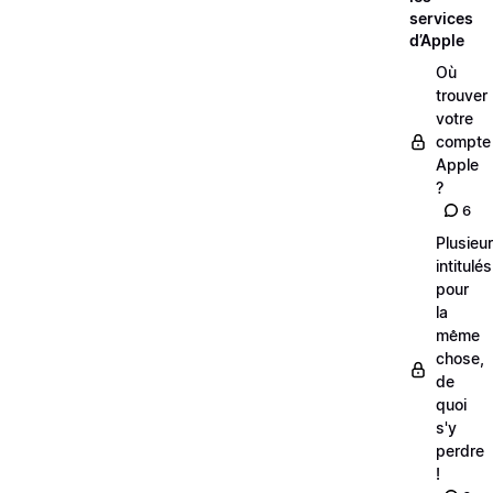
services
d’Apple
Où
trouver
votre
compte
Apple
?
6
Plusieu
intitulés
pour
la
même
chose,
de
quoi
s'y
perdre
!