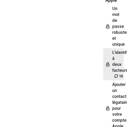
Apple
Un
mot
de
passe
robuste
et
unique
L'identi
à
deux
facteur
18
Ajouter
un
contact
légatair
pour
votre
compte
Apple