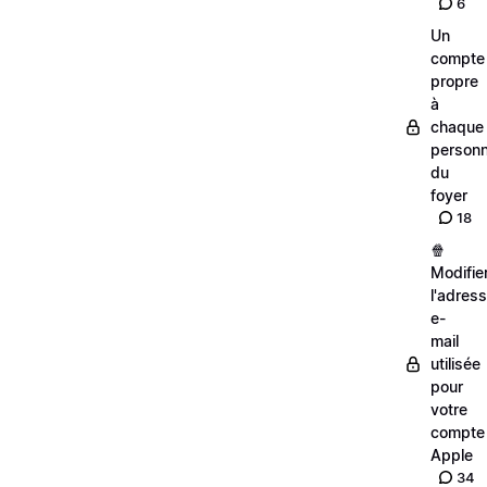
6
Un
compte
propre
à
chaque
person
du
foyer
18
🍿
Modifie
l'adres
e-
mail
utilisée
pour
votre
compte
Apple
34