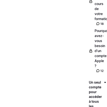
cours
de
votre
formati
18
Pourquo
avez-
vous
besoin
d'un
compte
Apple
?
12
Un seul
compte
pour
accéder
à tous
les