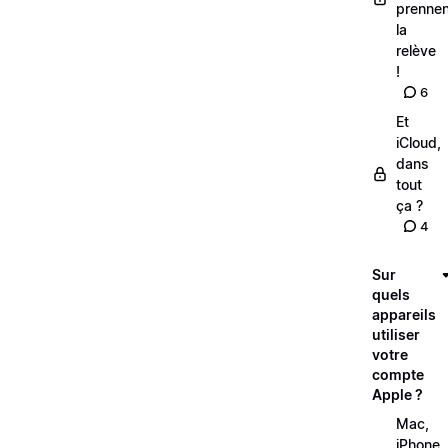
prennen
la
relève
!
6
Et
iCloud,
dans
tout
ça ?
4
Sur
quels
appareils
utiliser
votre
compte
Apple ?
Mac,
iPhone,