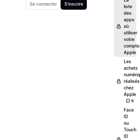
Se connecter
S'inscrire
liste
des
apps
où
utiliser
votre
compte
Apple
Les
achats
numéri
réalisés
chez
Apple
6
Face
ID
ou
Touch
ID