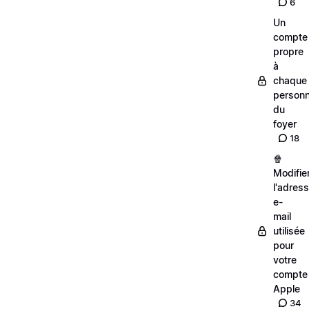
6
Un
compte
propre
à
chaque
person
du
foyer
18
🍿
Modifie
l'adres
e-
mail
utilisée
pour
votre
compte
Apple
34