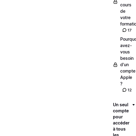
cours
de
votre
formati
17
Pourquo
avez-
vous
besoin
d'un
compte
Apple
?
12
Un seul
compte
pour
accéder
à tous
les