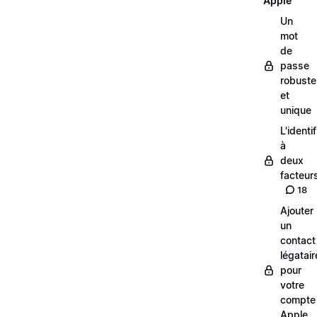
Apple
Un
mot
de
passe
robuste
et
unique
L'identi
à
deux
facteur
18
Ajouter
un
contact
légatair
pour
votre
compte
Apple