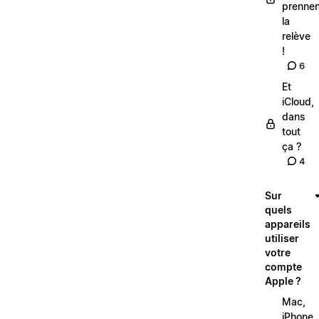
prennen
la
relève
!
6
Et
iCloud,
dans
tout
ça ?
4
Sur
quels
appareils
utiliser
votre
compte
Apple ?
Mac,
iPhone,