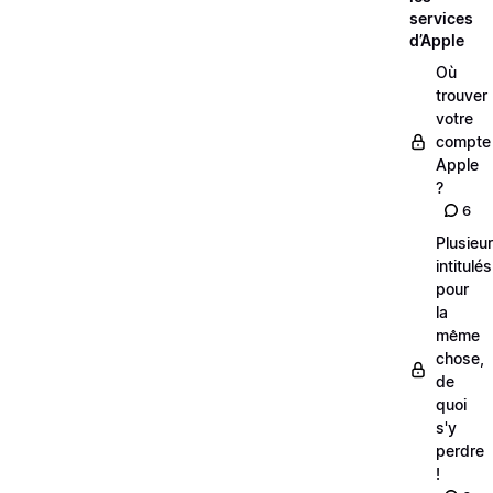
services
d’Apple
Où
trouver
votre
compte
Apple
?
6
Plusieu
intitulés
pour
la
même
chose,
de
quoi
s'y
perdre
!