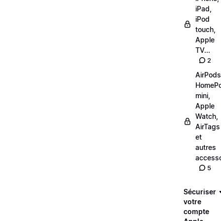
iPad,
iPod
touch,
Apple
TV...
2
AirPods
HomeP
mini,
Apple
Watch,
AirTags
et
autres
accesso
5
Sécuriser
votre
compte