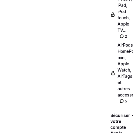
iPad,
iPod
touch,
Apple
TV...
2
AirPods
HomeP
mini,
Apple
Watch,
AirTags
et
autres
accesso
5
Sécuriser
votre
compte