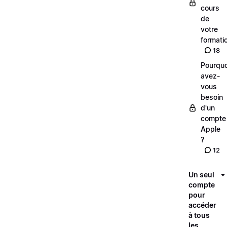
cours
de
votre
formati
18
Pourquo
avez-
vous
besoin
d'un
compte
Apple
?
12
Un seul
compte
pour
accéder
à tous
les