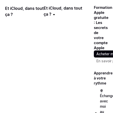
Formation
Et iCloud, dans tout
Et iCloud, dans tout
Apple
ça ?
ça ?
gratuite
: Les
secrets
de
votre
compte
Apple
Acheter m
En savoir 
Apprendre
à votre
rythme
🍿
Échang
avec
moi
au