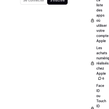
Se connecter
S'inscrire
liste
des
apps
où
utiliser
votre
compte
Apple
Les
achats
numéri
réalisés
chez
Apple
6
Face
ID
ou
Touch
ID