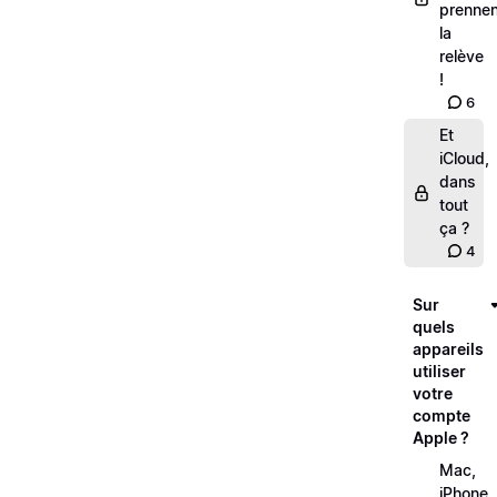
prennen
la
relève
!
6
Et
iCloud,
dans
tout
ça ?
4
Sur
quels
appareils
utiliser
votre
compte
Apple ?
Mac,
iPhone,