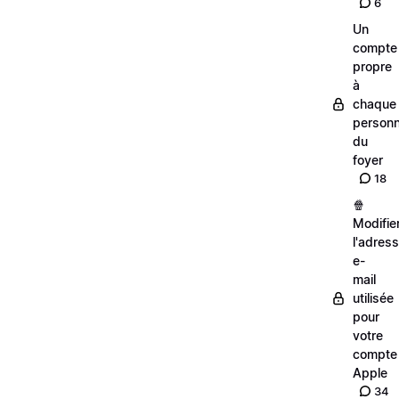
6
Un
compte
propre
à
chaque
person
du
foyer
18
🍿
Modifie
l'adres
e-
mail
utilisée
pour
votre
compte
Apple
34