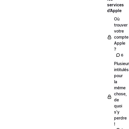
services
d’Apple
Où
trouver
votre
compte
Apple
?
6
Plusieu
intitulés
pour
la
même
chose,
de
quoi
s'y
perdre
!