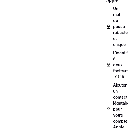
Apple
Un
mot
de
passe
robuste
et
unique
L'identi
à
deux
facteur
18
Ajouter
un
contact
légatair
pour
votre
compte
Apple