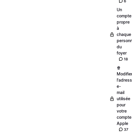
6
Un
compte
propre
à
chaque
person
du
foyer
18
🍿
Modifie
l'adres
e-
mail
utilisée
pour
votre
compte
Apple
37