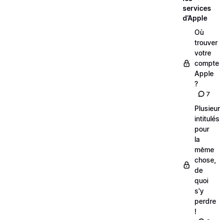
services
d’Apple
Où
trouver
votre
compte
Apple
?
7
Plusieu
intitulés
pour
la
même
chose,
de
quoi
s'y
perdre
!