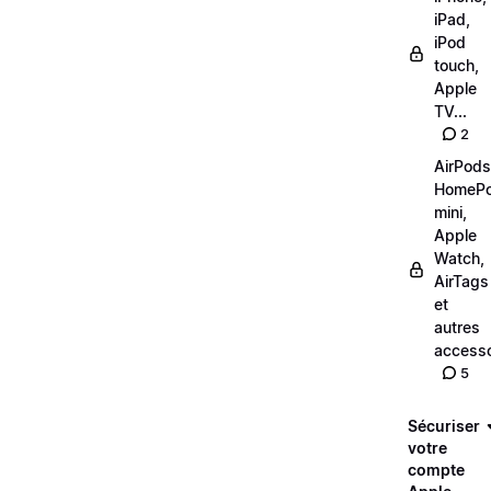
iPad,
iPod
touch,
Apple
TV...
2
AirPods
HomeP
mini,
Apple
Watch,
AirTags
et
autres
accesso
5
Sécuriser
votre
compte