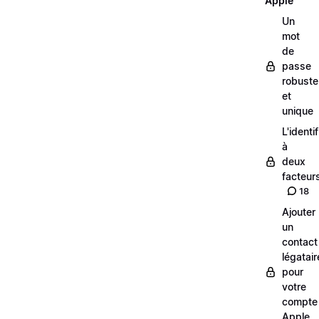
Apple
Un
mot
de
passe
robuste
et
unique
L'identi
à
deux
facteur
18
Ajouter
un
contact
légatair
pour
votre
compte
Apple