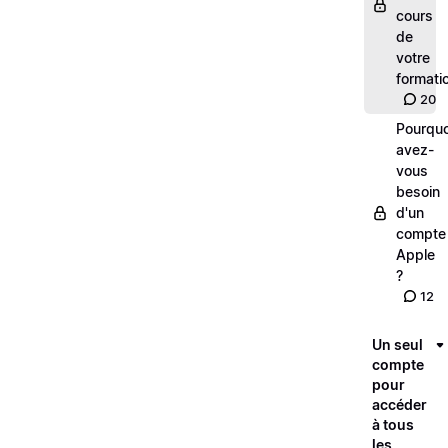
cours
de
votre
formati
20
Pourquo
avez-
vous
besoin
d'un
compte
Apple
?
12
Un seul
compte
pour
accéder
à tous
les