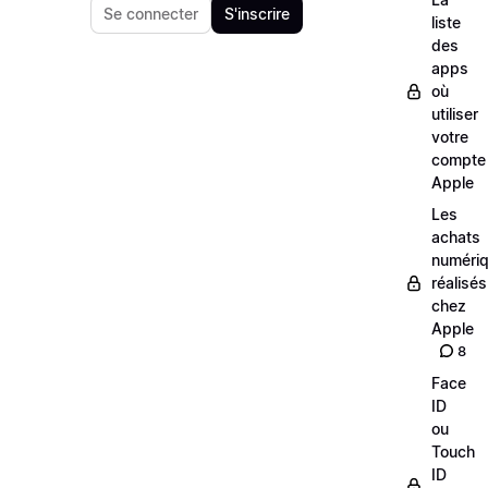
Se connecter
S'inscrire
liste
des
apps
où
utiliser
votre
compte
Apple
Les
achats
numéri
réalisés
chez
Apple
8
Face
ID
ou
Touch
ID