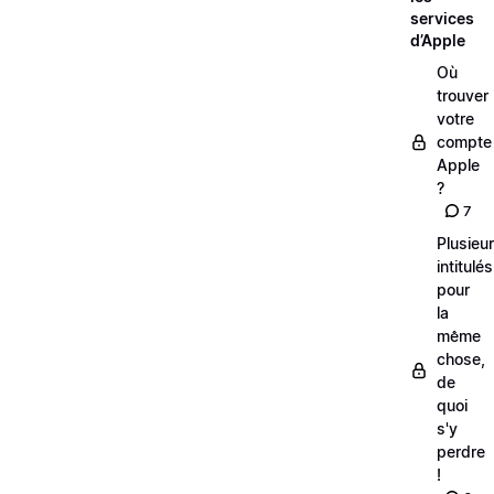
services
d’Apple
Où
trouver
votre
compte
Apple
?
7
Plusieu
intitulés
pour
la
même
chose,
de
quoi
s'y
perdre
!