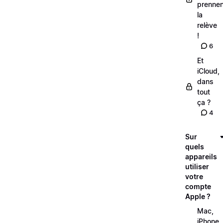
prennen
la
relève
!
6
Et
iCloud,
dans
tout
ça ?
4
Sur
quels
appareils
utiliser
votre
compte
Apple ?
Mac,
iPhone,