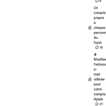
6
Un
compte
propre
à
chaque
person
du
foyer
18
🍿
Modifie
l'adres
e-
mail
utilisée
pour
votre
compte
Apple
37