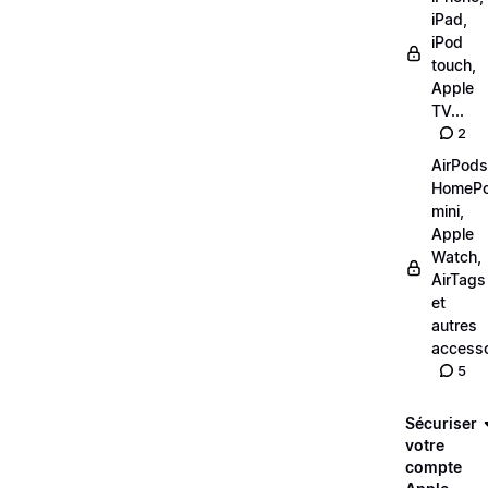
iPad,
iPod
touch,
Apple
TV...
2
AirPods
HomeP
mini,
Apple
Watch,
AirTags
et
autres
accesso
5
Sécuriser
votre
compte