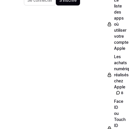
Se connecter
S'inscrire
liste
des
apps
où
utiliser
votre
compte
Apple
Les
achats
numéri
réalisés
chez
Apple
8
Face
ID
ou
Touch
ID