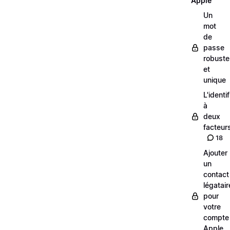
Apple
Un
mot
de
passe
robuste
et
unique
L'identi
à
deux
facteur
18
Ajouter
un
contact
légatair
pour
votre
compte
Apple