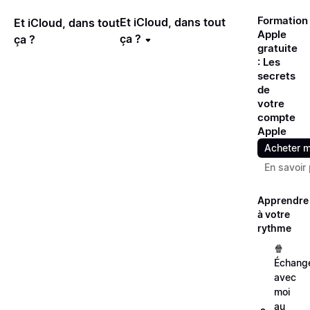
Formation
Et iCloud, dans tout
Et iCloud, dans tout
Apple
ça ?
ça ?
gratuite
: Les
secrets
de
votre
compte
Apple
Acheter m
En savoir 
Apprendre
à votre
rythme
🍿
Échang
avec
moi
au