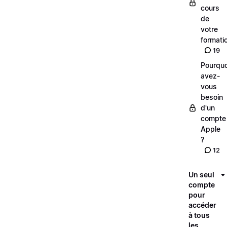
cours
de
votre
formati
19
Pourquo
avez-
vous
besoin
d'un
compte
Apple
?
12
Un seul
compte
pour
accéder
à tous
les